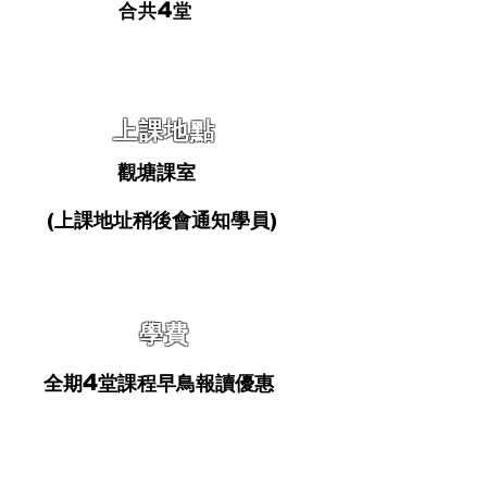
4
合共
堂
上課地點
觀塘
課室
(上課地址稍後會通知學員)
學費
4
全期
堂課程早鳥報讀優惠
$3
8
8
0
只需
(原價
$4880)