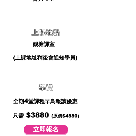
上課地點
觀塘
課室
(上課地址稍後會通知學員)
學費
4
全期
堂課程早鳥報讀優惠
$
3
88
0
只需
(原價$
4880)
立即報名