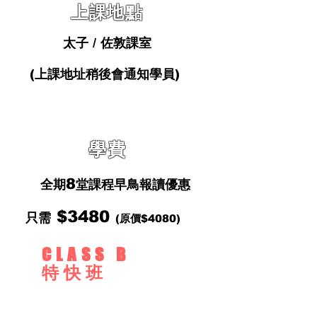
上課地點
太子 / 佐敦課室
(上課地址稍後會通知學員)
學費
8
全期
堂課程早鳥報讀優惠
$3480
只需
(原價$4080)
CLASS B
特快班