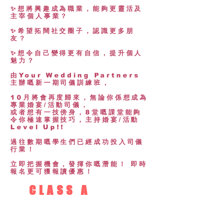
✨想將興趣成為職業，能夠更靈活及
主宰個人事業？
✨希望拓闊社交圈子，認識更多朋
友？
✨想令自己變得更有自信，提升個人
魅力？
由Your Wedding Partners
主辦嘅新一期司儀訓練班，
10月將會再度歸來，無論你係想成為
專業婚宴/活動司儀，
或者想有一技傍身，8堂嘅課堂能夠
令你極速掌握技巧，主持婚宴/活動
Level Up!!
過往數期嘅學生們已經成功投入司儀
行業！
立即把握機會，發揮你嘅潛能！ 即時
報名更可獲報讀優惠！
CLASS A