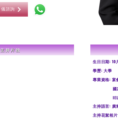
司儀諮詢
主持片段
生日日期: 10
​學歷: 大學
專業資格: 
國家語委
IELTS Ove
主持語言: 廣
​主持花絮相片