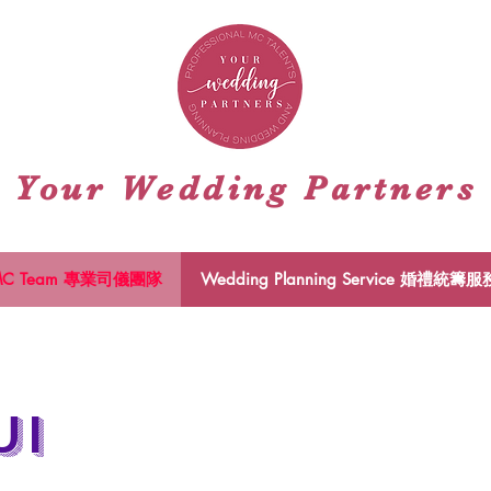
Your Wedding Partners
 MC Team 專業司儀團隊
Wedding Planning Service 婚禮統籌服
UI