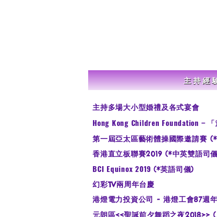
主持經
​主持多場大小型婚禮及各式宴會
Hong Kong Children Foundation –
「
第一屆亞太區藝術體操國際邀請賽 (*
香港直立板聯賽2019 (*中英雙語司儀
BCI Equinox 2019
(*英語司儀)
幻彩TV兩周年台慶
港燈電力投資公司 - 港燈工會87週
元朗區<<聖誕前夕舞蹈之夜2018>>