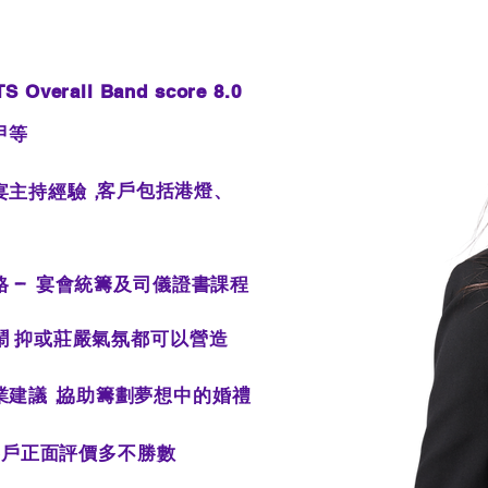
TS Overall Band score 8.0
甲等
客戶包括港燈、
宴主持經驗，
資格
— 宴會統籌及司儀證書課程
鬧，
抑或莊嚴氣氛都可以營造
業建議，
協助籌劃夢想中的婚禮
客戶正面評價多不勝數