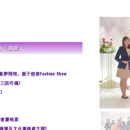
驗（節錄）
Fashion Show
童夢飛翔」親子慈善
三語司儀)
)
年會慶晚宴
 (康樂及文化事務處主辦)