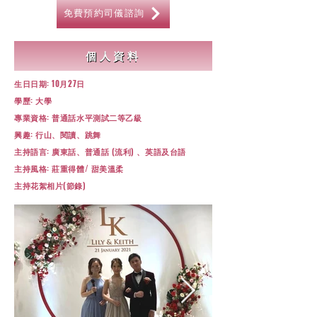
免費預約司儀諮詢
個人資料
生日日期: 10月27日
​學歷: 大學
專業資格: 普通話水平測試二等乙級
興趣: 行山、閱讀、跳舞
主持語言: 廣東話、普通話 (流利) 、英語及台語
主持風格: 莊重得體/ 甜美溫柔
​主持花絮相片(節錄)