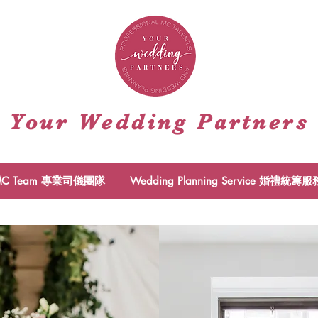
Your Wedding Partners
 MC Team 專業司儀團隊
Wedding Planning Service 婚禮統籌服