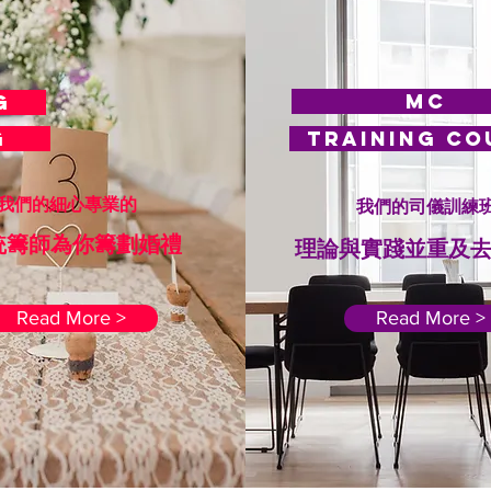
M
NG
NG
Training co
的細心專業的
我們的司儀訓練
統籌師為你籌劃婚禮
理論與實踐並重及
Read More >
Read More >