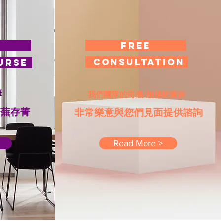
C
FREE
CONSULTATIOn
urse
班
我們團隊的司儀/婚禮統籌師
去蕪存菁
非常樂意與您們見面提供諮詢
Read More >