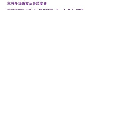
主持多場婚宴及各式宴會
高級珠寶公司Qeelin週年晚宴 - Sports Gala 2019
閱讀夢飛翔慈善演唱會2018
青協鄰舍團年飯 2017
2017助視會慈善相展開幕典禮
2015-2017循道衛理中心愛秩序灣綜合青少年服務開幕
典禮
香港青年服務大獎2016頒獎典禮
2015 - 2016 文理書院校友會聚餐
2015 EdU MUSO Singing Contest
聯絡我們
免費預約司儀諮詢
回到上方