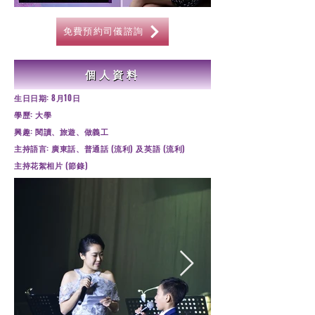
免費預約司儀諮詢
個人資料
生日日期: 8月10日
​學歷: 大學
興趣: 閱讀、旅遊、做義工
主持語言: 廣東話、普通話 (流利) 及英語 (流利)
​主持花絮相片 (節錄)