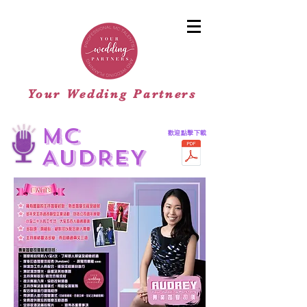
Your Wedding Partners
mc
歡迎點擊下載​
AUDREY