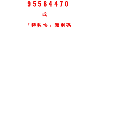
95564470
​或
「轉數快」識別碼
162718480
以銀行轉帳方式轉帳到
801557315838
滙豐
銀行戶口
(YOUR WEDDING PARTNERS)
© Your Wedding Partners 2026
. All Rights Reserved